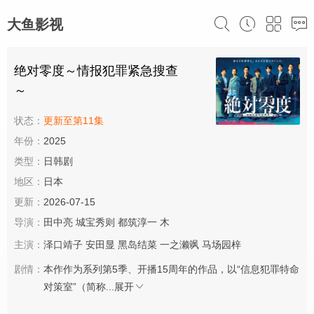
大鱼影视
绝对零度～情报犯罪紧急搜查
～
状态：
更新至第11集
年份：
2025
类型：
日韩剧
地区：
日本
更新：
2026-07-15
导演：
田中亮
城宝秀则
都筑淳一
木
主演：
泽口靖子
安田显
黑岛结菜
一之濑飒
马场园梓
剧情：
本作作为系列第5季、开播15周年的作品，以“信息犯罪特命
对策室”（简称...
展开