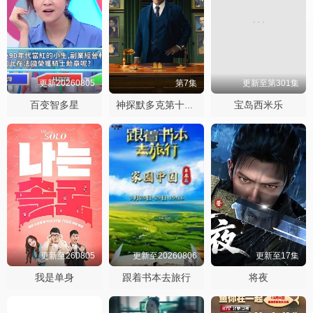
更新20260805
第7集
更新至第301集
百变智多星
宝岛西米乐
神探默多克第十九季
更新至260805
更新至20260806
更新至17集
我是单身
跟着书本去旅行
将夜