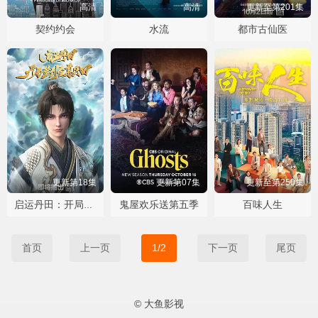
高清
高清
更新至第201集
契约约会
水流
都市古仙医
更新第18集
更新第07集
更新至第250集
鬼屋欢乐送第五季
百味人生
启运丹田：开局签到至尊丹田
首页
上一页
1/2
下一页
尾页
© 大鱼影视