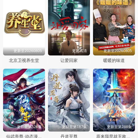
更新至20260805
更新高清
更新至20260805
北京卫视养生堂
让爱回家
暖暖的味道
更新至第526集
更新至第187集
更新至第288集
丹道至尊
仙武帝尊·动态漫画
原来我早就无敌了动态漫