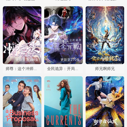
更新至第188集
更新至270集
更新至153集
师兄啊师兄
师尊：这个冲师逆徒才不是圣子动态漫
全民诡异：开局掌握零元购·动态漫画