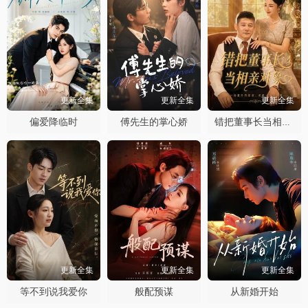
更新全集
更新全集
更新全集
偏爱降临时
傅先生的掌心娇
错把董事长当相亲对象
更新全集
更新全集
更新全集
等不到说我爱你
般配预谋
从新婚开始