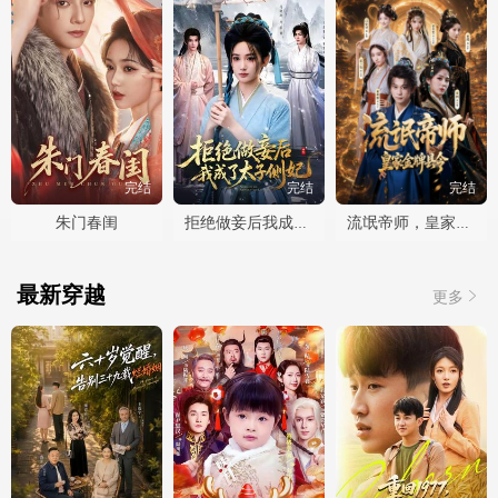
完结
完结
完结
朱门春闺
拒绝做妾后我成了太子侧妃
流氓帝师，皇家金牌县令
最新穿越
更多