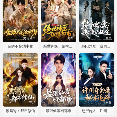
更新全集
完结
全集
金鳞不是池中物
绝世神医，纵横都市
纯阳龙盒：我的复仇征途
完结
完结
全集
麒麟肾：都市修仙
最强仙帝回都市
赶尸传人：许州奇案录秘术追凶