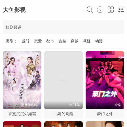
大鱼影视
短剧频道
类型：
反转
恋爱
都市
古装
穿越
悬疑
动漫
更新第63集
全31集
全集
香蜜沉沉烬如霜
儿媳的觉醒
豪门之外