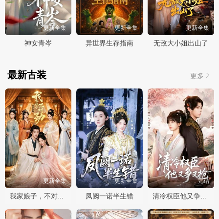
更新全集
更新全集
更新全集
神女青岑
异世界生存指南
无敌大小姐出山了
最新古装
更多
更新全集
更新全集
完结
凤阙一诺半生错
我家娘子，不对劲第四季
清冷权臣他又争又抢