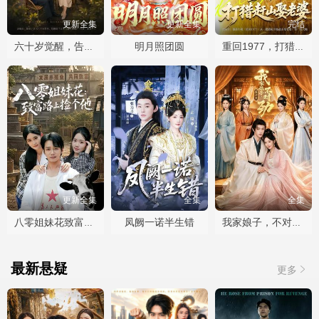
更新全集
更新全集
完结
明月照团圆
六十岁觉醒，告别三十九载烂婚姻
重回1977，打猎赶山娶老婆
更新全集
全集
全集
凤阙一诺半生错
八零姐妹花致富路上捡个他
我家娘子，不对劲第四季
最新悬疑
更多