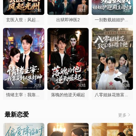
完结
完结
完结
出狱即神医2
玄医入世：风起光州
一别数载姐姐护迎殿主回归
完结
完结
完结
落魄的他逆天崛起
情绪主宰：我靠反转人生封神
八零姐妹花致富路上捡个他
最新恋爱
更多