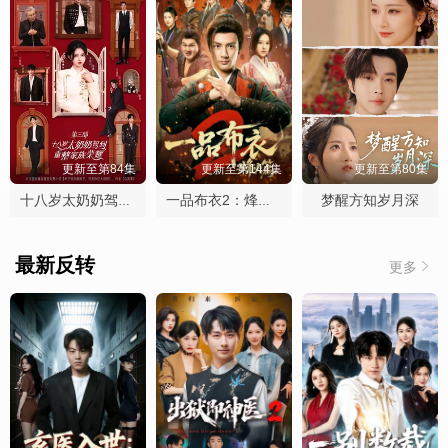
更新至第84集
更新至第144集
更新至第80集
梦醒方知岁月深
十八岁太奶奶驾到，重整家族荣耀3
一品布衣2：烽火篇
最新反转
更多