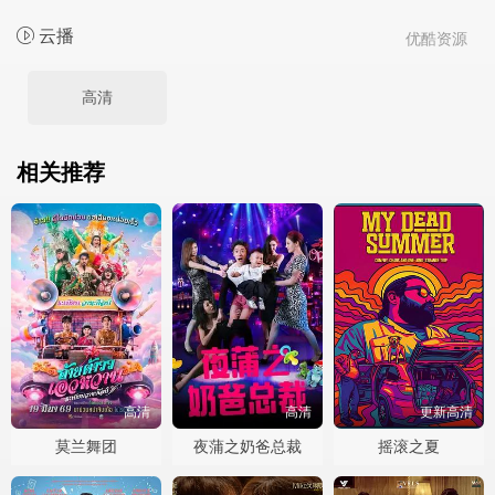
云播
优酷资源
高清
相关推荐
高清
高清
更新高清
莫兰舞团
夜蒲之奶爸总裁
摇滚之夏