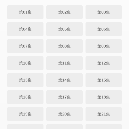
第01集
第02集
第03集
第04集
第05集
第06集
第07集
第08集
第09集
第10集
第11集
第12集
第13集
第14集
第15集
第16集
第17集
第18集
第19集
第20集
第21集