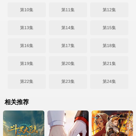
第10集
第11集
第12集
第13集
第14集
第15集
第16集
第17集
第18集
第19集
第20集
第21集
第22集
第23集
第24集
相关推荐