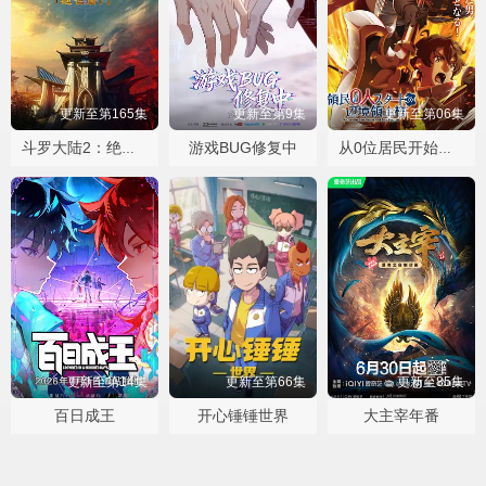
更新至第165集
更新至第9集
更新至第06集
游戏BUG修复中
斗罗大陆2：绝世唐门2023
从0位居民开始的边境领主大人
更新至第14集
更新至第66集
更新至85集
百日成王
开心锤锤世界
大主宰年番