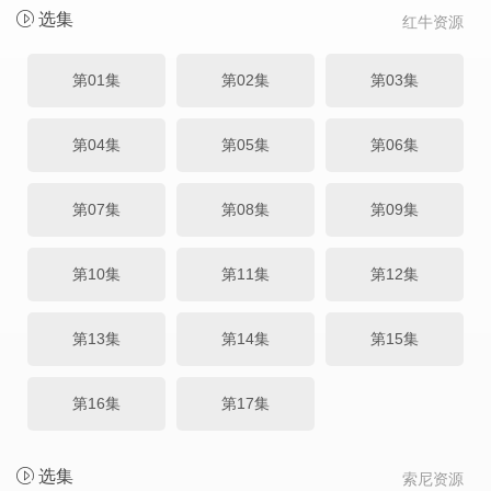
选集
红牛资源
第01集
第02集
第03集
第04集
第05集
第06集
第07集
第08集
第09集
第10集
第11集
第12集
第13集
第14集
第15集
第16集
第17集
选集
索尼资源