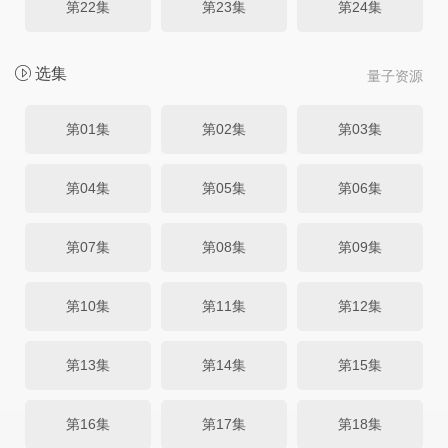
第22集
第23集
第24集
选集
量子资源
第01集
第02集
第03集
第04集
第05集
第06集
第07集
第08集
第09集
第10集
第11集
第12集
第13集
第14集
第15集
第16集
第17集
第18集