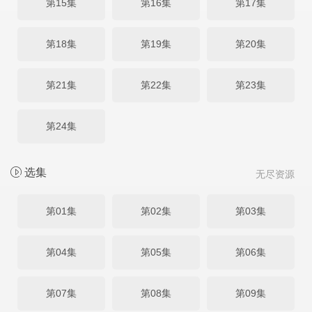
第15集
第16集
第17集
第18集
第19集
第20集
第21集
第22集
第23集
第24集
选集
无尽资源
第01集
第02集
第03集
第04集
第05集
第06集
第07集
第08集
第09集