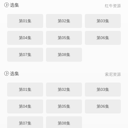
选集
红牛资源
第01集
第02集
第03集
第04集
第05集
第06集
第07集
第08集
选集
索尼资源
第01集
第02集
第03集
第04集
第05集
第06集
第07集
第08集