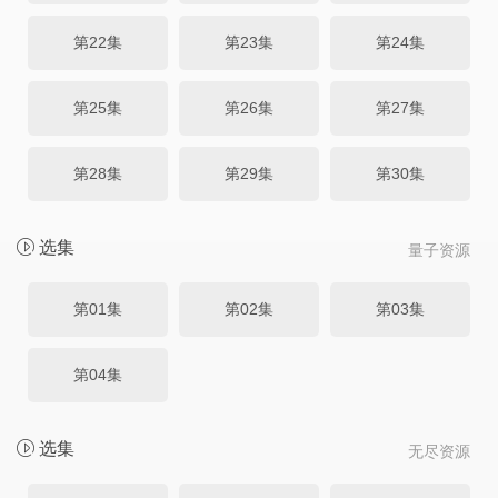
第22集
第23集
第24集
第25集
第26集
第27集
第28集
第29集
第30集
选集
量子资源
第01集
第02集
第03集
第04集
选集
无尽资源