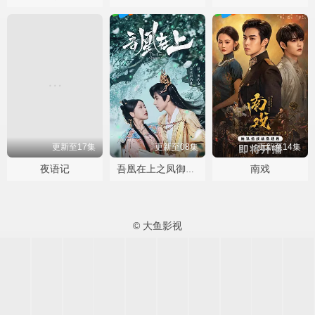
更新至17集
更新至08集
更新至14集
夜语记
南戏
吾凰在上之凤御四方
© 大鱼影视