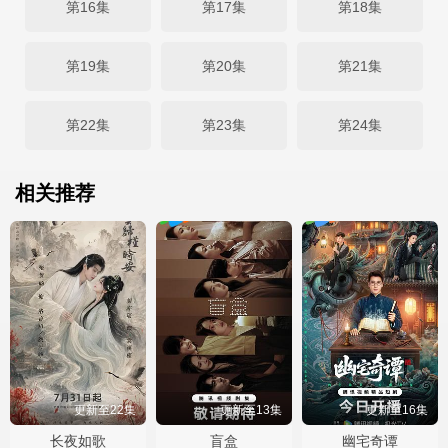
第16集
第17集
第18集
第19集
第20集
第21集
第22集
第23集
第24集
相关推荐
更新至22集
更新至13集
更新至16集
长夜如歌
盲盒
幽宅奇谭