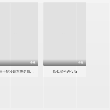
全集
全集
三十辆冷链车拖走我的一切，他追悔莫及
恰似寒光遇心动