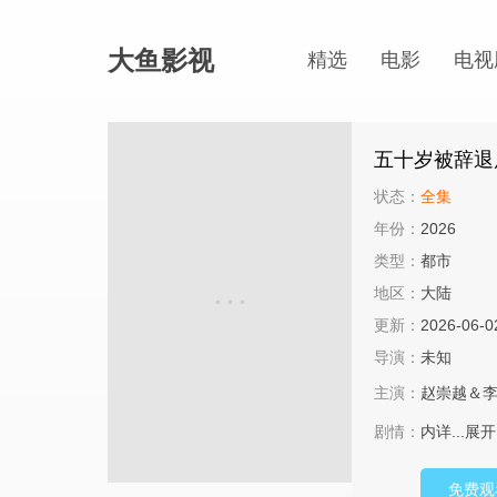
大鱼影视
精选
电影
电视
五十岁被辞退
状态：
全集
年份：
2026
类型：
都市
地区：
大陆
更新：
2026-06-0
导演：
未知
主演：
赵崇越＆
剧情：
内详...
展开
免费观