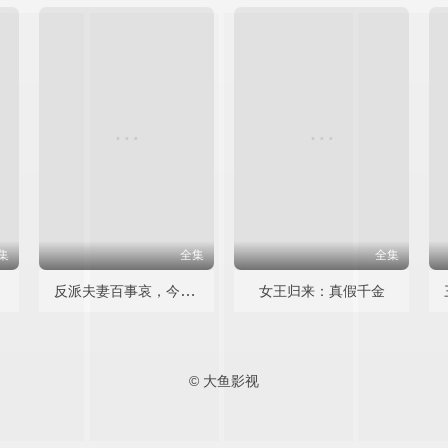
集
全集
全集
反派夫妻百事哀，今天在哪搞破坏
女王归来：真假千金
© 大鱼影视