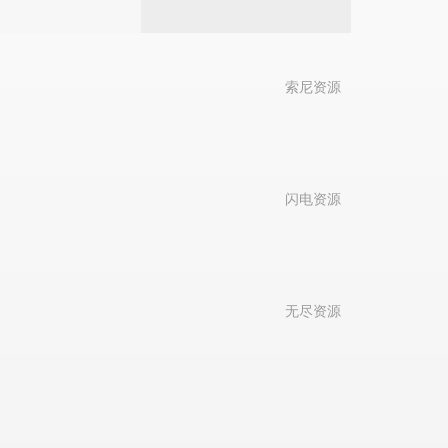
索尼资源
闪电资源
无尽资源