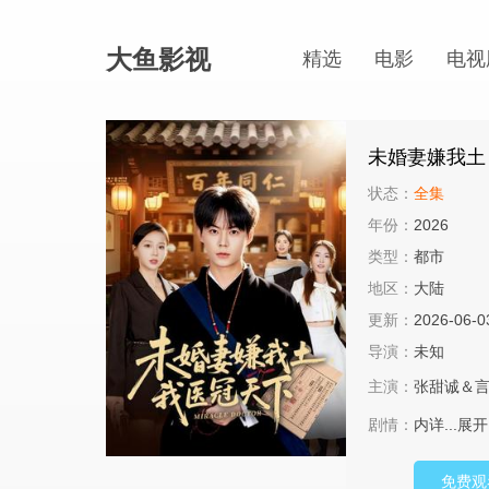
大鱼影视
精选
电影
电视
未婚妻嫌我土
状态：
全集
年份：
2026
类型：
都市
地区：
大陆
更新：
2026-06-0
导演：
未知
主演：
张甜诚＆
剧情：
内详...
展开
免费观