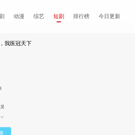
剧
动漫
综艺
短剧
排行榜
今日更新
，我医冠天下
3
言灵
看