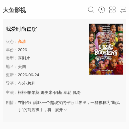
大鱼影视
我爱时尚盗窃
状态：
高清
年份：
2026
类型：
喜剧片
地区：
美国
更新：
2026-06-24
导演：
布茨·赖利
主演：
柯柯·帕尔莫
娜奥米·阿基
泰勒·佩奇
剧情：
在旧金山湾区一个超现实的平行世界里，一群被称为"顺风
手"的商店扒手，将...
展开