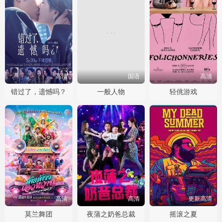
高清
国语
高清
错过了，遗憾吗？
一般人物
轻佻游戏
高清
高清
更新高清
莫兰舞团
夜蒲之奶爸总裁
摇滚之夏