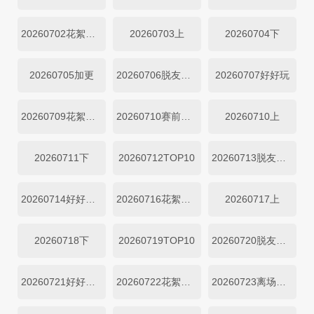
20260702花絮特辑
20260703上
20260704下
​20260705加更
20260706脱友日记
20260707好好玩
20260709花絮特辑
20260710赛前集结
20260710上
20260711下
20260712TOP10
20260713脱友日记
20260714好好玩公园
20260716花絮特辑
20260717上
20260718下
20260719TOP10
20260720脱友日记
20260721好好玩公园
20260722花絮特辑
20260723离场之后