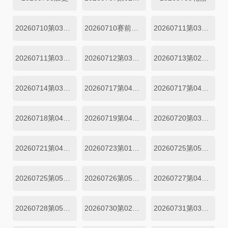
20260710第03期上
20260710赛前集结
20260711第03期下
20260711第03期下纯享
20260712第03期TOP10
20260713第02期脱友日记
20260714第03期好好玩公园
20260717第04期上
20260717第04期上纯享
20260718第04期下
20260719第04期TOP10
20260720第03期脱友日记
20260721第04期好好玩公园
20260723第01期离场之后
20260725第05期下
20260725第05期下纯享
20260726第05期TOP10
20260727第04期脱友日记
20260728第05期好好玩公园
20260730第02期离场之后
20260731第03期赛前集结