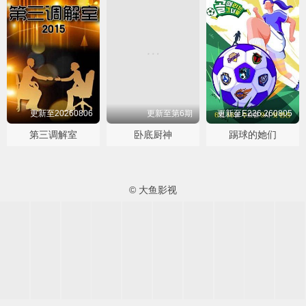
更新至20260806
更新至第6期
更新至E226.260805
第三调解室
卧底厨神
踢球的她们
© 大鱼影视