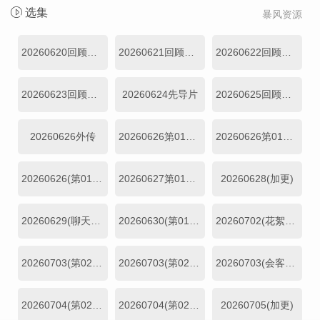
选集
暴风资源
20260620回顾特辑
20260621回顾特辑
20260622回顾特辑
20260623回顾特辑
20260624先导片
20260625回顾特辑
20260626外传
20260626第01期上
20260626第01期中
20260626(第01期上中纯享)
20260627第01期下纯享
20260628(加更)
20260629(聊天室)
20260630(第01期好好玩公园)
20260702(花絮特辑)
20260703(第02期上)
20260703(第02期上纯享)
20260703(会客厅)
20260704(第02期下)
20260704(第02期下纯享)
20260705(加更)