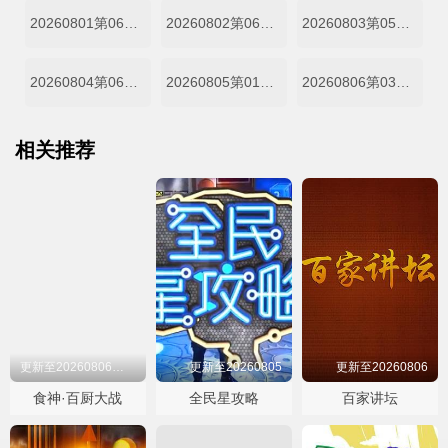
20260801第06期下纯享
20260802第06期TOP10
20260803第05期脱友日记
20260804第06期好好玩公园
20260805第01期豫见她们
20260806第03期离场之后
相关推荐
更新至20260806下饭纯享
更新至20260805
更新至20260806
食神·百厨大战
全民星攻略
百家讲坛