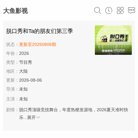
大鱼影视
脱口秀和Ta的朋友们第三季
状态：
更新至20260806期
年份：
2026
类型：
节目秀
地区：
大陆
更新：
2026-08-06
导演：
未知
主演：
未知
剧情：
脱口秀顶级竞技舞台，年度热梗发源地，2026夏天准时快
乐...
展开