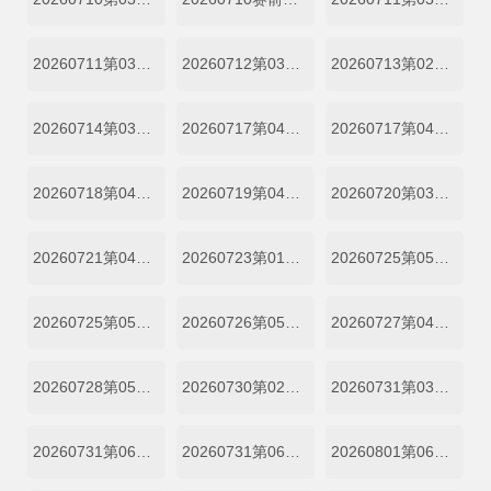
20260711第03期下纯享
20260712第03期TOP10
20260713第02期脱友日记
20260714第03期好好玩公园
20260717第04期上
20260717第04期上纯享
20260718第04期下
20260719第04期TOP10
20260720第03期脱友日记
20260721第04期好好玩公园
20260723第01期离场之后
20260725第05期下
20260725第05期下纯享
20260726第05期TOP10
20260727第04期脱友日记
20260728第05期好好玩公园
20260730第02期离场之后
20260731第03期赛前集结
20260731第06期上
20260731第06期上纯享
20260801第06期下