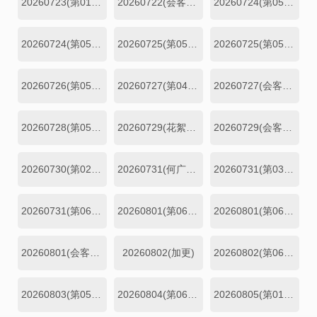
20260723(第01期离场之后)
20260722(会客厅)
20260724(第05期上)
20260724(第05期上纯享)
20260725(第05期下)
20260725(第05期下纯享)
20260726(第05期TOP10)
20260727(第04期脱友日记)
20260727(会客厅)
20260728(第05期好好玩公园)
20260729(花絮特辑)
20260729(会客厅)
20260730(第02期离场之后)
20260731(何广智专场精编)
20260731(第03期赛前集结)
20260731(第06期上)
20260801(第06期下)
20260801(第06期下纯享)
20260801(会客厅)
20260802(加更)
20260802(第06期TOP10)
20260803(第05期脱友日记)
20260804(第06期好好玩公园)
20260805(第01期豫见她们)