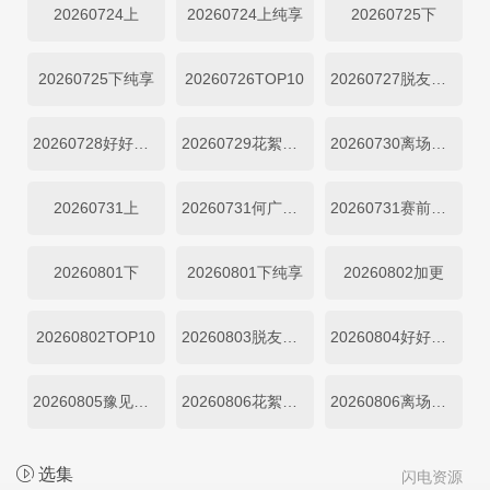
20260724上
20260724上纯享
20260725下
20260725下纯享
20260726TOP10
20260727脱友日记
20260728好好玩公园
20260729花絮特辑
20260730离场之后
20260731上
20260731何广智专场精编
20260731赛前集结
20260801下
20260801下纯享
20260802加更
20260802TOP10
20260803脱友日记
20260804好好玩公园
20260805豫见她们
20260806花絮特辑
20260806离场之后
选集
闪电资源