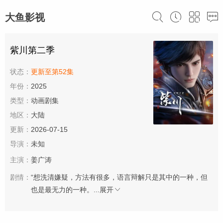
大鱼影视
紫川第二季
状态：
更新至第52集
年份：
2025
类型：
动画剧集
地区：
大陆
更新：
2026-07-15
导演：
未知
主演：
姜广涛
剧情：
“想洗清嫌疑，方法有很多，语言辩解只是其中的一种，但
也是最无力的一种。...
展开