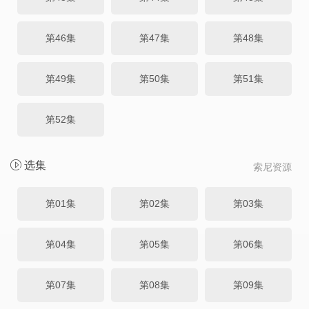
第46集
第47集
第48集
第49集
第50集
第51集
第52集
选集
索尼资源
第01集
第02集
第03集
第04集
第05集
第06集
第07集
第08集
第09集