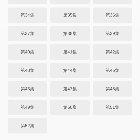
第34集
第35集
第36集
第37集
第38集
第39集
第40集
第41集
第42集
第43集
第44集
第45集
第46集
第47集
第48集
第49集
第50集
第51集
第52集