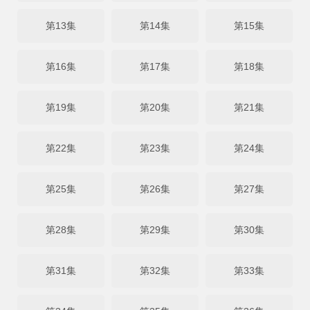
第13集
第14集
第15集
第16集
第17集
第18集
第19集
第20集
第21集
第22集
第23集
第24集
第25集
第26集
第27集
第28集
第29集
第30集
第31集
第32集
第33集