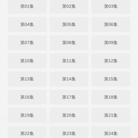
第01集
第02集
第03集
第04集
第05集
第06集
第07集
第08集
第09集
第10集
第11集
第12集
第13集
第14集
第15集
第16集
第17集
第18集
第19集
第20集
第21集
第22集
第23集
第24集