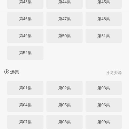
第43集
第44集
第45集
第46集
第47集
第48集
第49集
第50集
第51集
第52集
选集
卧龙资源
第01集
第02集
第03集
第04集
第05集
第06集
第07集
第08集
第09集