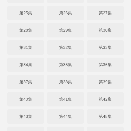
第25集
第26集
第27集
第28集
第29集
第30集
第31集
第32集
第33集
第34集
第35集
第36集
第37集
第38集
第39集
第40集
第41集
第42集
第43集
第44集
第45集