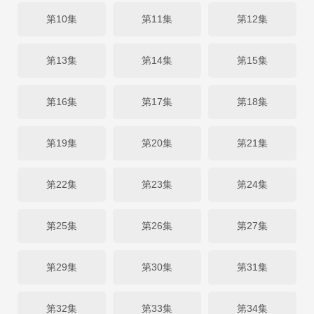
第10集
第11集
第12集
第13集
第14集
第15集
第16集
第17集
第18集
第19集
第20集
第21集
第22集
第23集
第24集
第25集
第26集
第27集
第29集
第30集
第31集
第32集
第33集
第34集