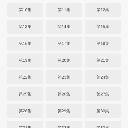
第10集
第11集
第12集
第13集
第14集
第15集
第16集
第17集
第18集
第19集
第20集
第21集
第22集
第23集
第24集
第25集
第26集
第27集
第28集
第29集
第30集
第31集
第32集
第33集