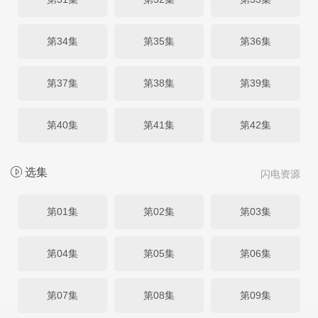
第34集
第35集
第36集
第37集
第38集
第39集
第40集
第41集
第42集
选集
闪电资源
第01集
第02集
第03集
第04集
第05集
第06集
第07集
第08集
第09集