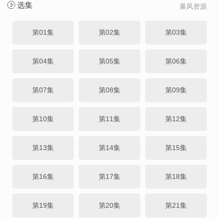
选集
暴风资源
第01集
第02集
第03集
第04集
第05集
第06集
第07集
第08集
第09集
第10集
第11集
第12集
第13集
第14集
第15集
第16集
第17集
第18集
第19集
第20集
第21集