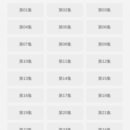
第01集
第02集
第03集
第04集
第05集
第06集
第07集
第08集
第09集
第10集
第11集
第12集
第13集
第14集
第15集
第16集
第17集
第18集
第19集
第20集
第21集
第22集
第23集
第24集