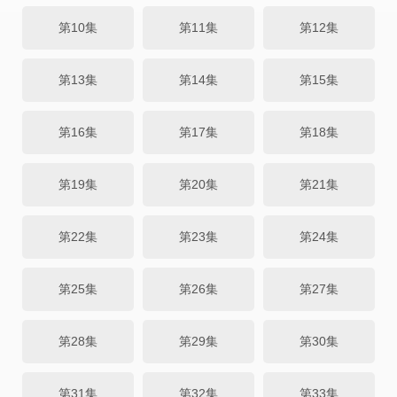
第10集
第11集
第12集
第13集
第14集
第15集
第16集
第17集
第18集
第19集
第20集
第21集
第22集
第23集
第24集
第25集
第26集
第27集
第28集
第29集
第30集
第31集
第32集
第33集