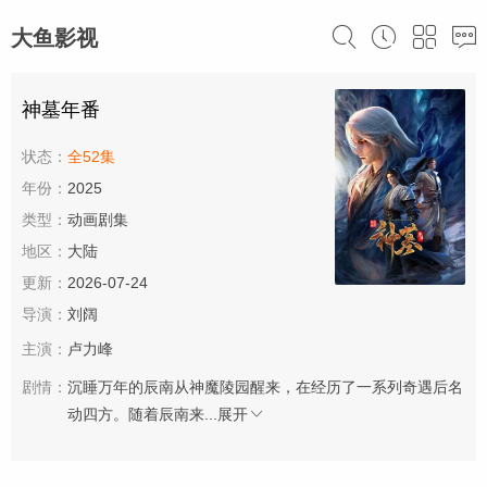
大鱼影视
神墓年番
状态：
全52集
年份：
2025
类型：
动画剧集
地区：
大陆
更新：
2026-07-24
导演：
刘阔
主演：
卢力峰
剧情：
沉睡万年的辰南从神魔陵园醒来，在经历了一系列奇遇后名
动四方。随着辰南来...
展开