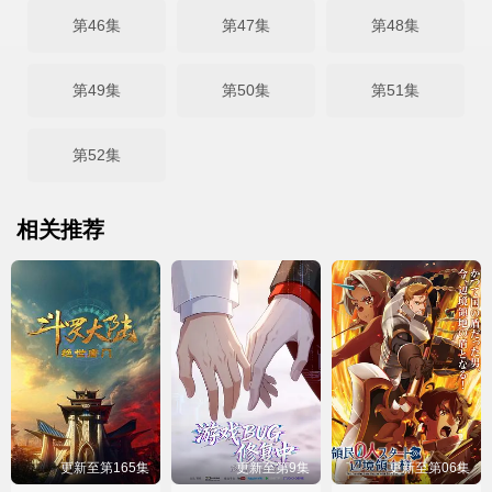
第46集
第47集
第48集
第49集
第50集
第51集
第52集
相关推荐
更新至第165集
更新至第9集
更新至第06集