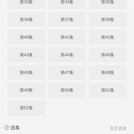
第33集
第34集
第35集
第36集
第37集
第39集
第40集
第41集
第42集
第43集
第44集
第45集
第46集
第47集
第48集
第49集
第50集
第51集
第52集
选集
无尽资源