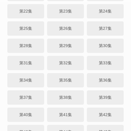
第22集
第23集
第24集
第25集
第26集
第27集
第28集
第29集
第30集
第31集
第32集
第33集
第34集
第35集
第36集
第37集
第38集
第39集
第40集
第41集
第42集