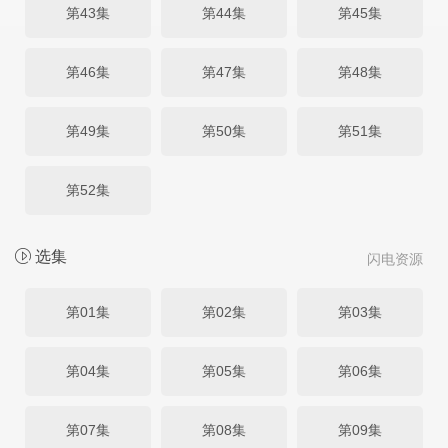
第43集
第44集
第45集
第46集
第47集
第48集
第49集
第50集
第51集
第52集
选集
闪电资源
第01集
第02集
第03集
第04集
第05集
第06集
第07集
第08集
第09集