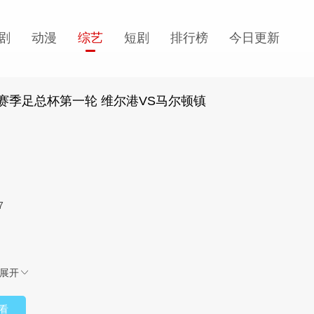
剧
动漫
综艺
短剧
排行榜
今日更新
26赛季足总杯第一轮 维尔港VS马尔顿镇
7
展开
看