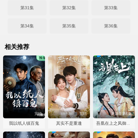
第31集
第32集
第33集
第34集
第35集
第36集
相关推荐
完结
完结
更新至第6集
我以纸人镇百鬼
其实不是重逢
吾凰在上之凤御四方