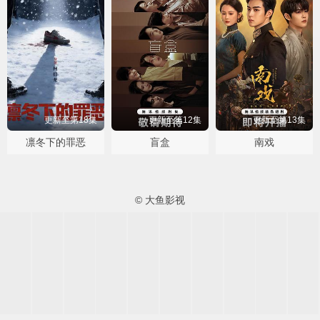
更新至第18集
更新至第12集
更新至第13集
凛冬下的罪恶
盲盒
南戏
© 大鱼影视