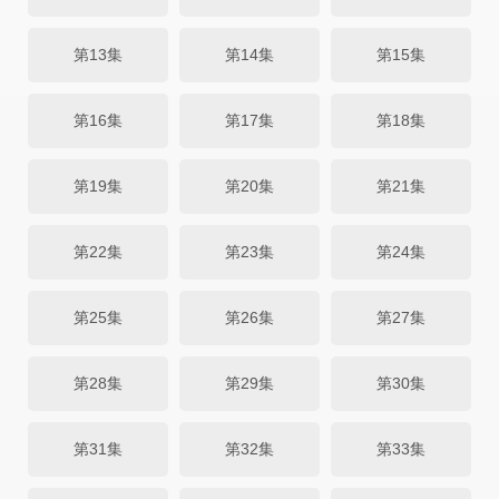
第13集
第14集
第15集
第16集
第17集
第18集
第19集
第20集
第21集
第22集
第23集
第24集
第25集
第26集
第27集
第28集
第29集
第30集
第31集
第32集
第33集