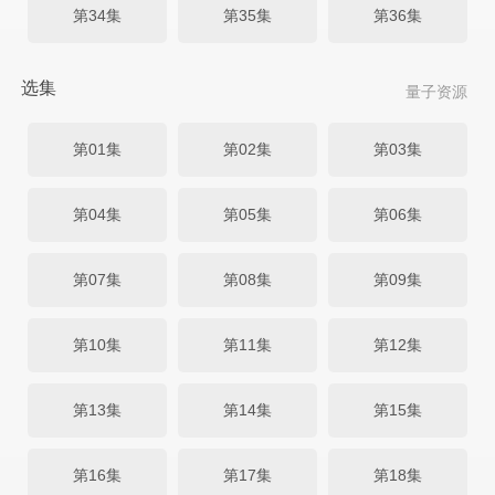
第34集
第35集
第36集
选集
量子资源
第01集
第02集
第03集
第04集
第05集
第06集
第07集
第08集
第09集
第10集
第11集
第12集
第13集
第14集
第15集
第16集
第17集
第18集