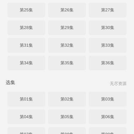
第25集
第26集
第27集
第28集
第29集
第30集
第31集
第32集
第33集
第34集
第35集
第36集
选集
无尽资源
第01集
第02集
第03集
第04集
第05集
第06集