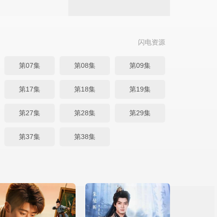
闪电资源
第07集
第08集
第09集
第17集
第18集
第19集
第27集
第28集
第29集
第37集
第38集