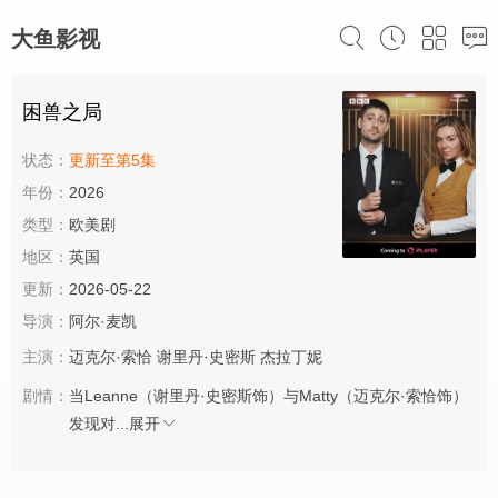
大鱼影视
困兽之局
状态：
更新至第5集
年份：
2026
类型：
欧美剧
地区：
英国
更新：
2026-05-22
导演：
阿尔·麦凯
主演：
迈克尔·索恰
谢里丹·史密斯
杰拉丁妮
剧情：
当Leanne（谢里丹·史密斯饰）与Matty（迈克尔·索恰饰）
发现对...
展开