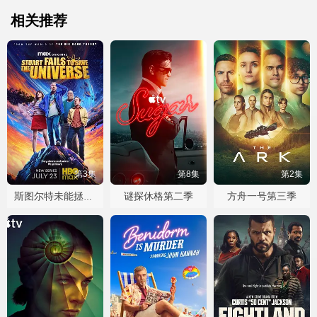
相关推荐
第3集
第8集
第2集
谜探休格第二季
方舟一号第三季
斯图尔特未能拯救宇宙