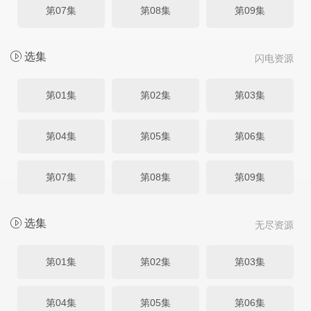
第07集
第08集
第09集
选集
闪电资源
第01集
第02集
第03集
第04集
第05集
第06集
第07集
第08集
第09集
选集
无尽资源
第01集
第02集
第03集
第04集
第05集
第06集