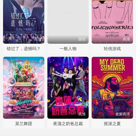
高清
国语
高清
错过了，遗憾吗？
一般人物
轻佻游戏
高清
高清
更新高清
莫兰舞团
夜蒲之奶爸总裁
摇滚之夏