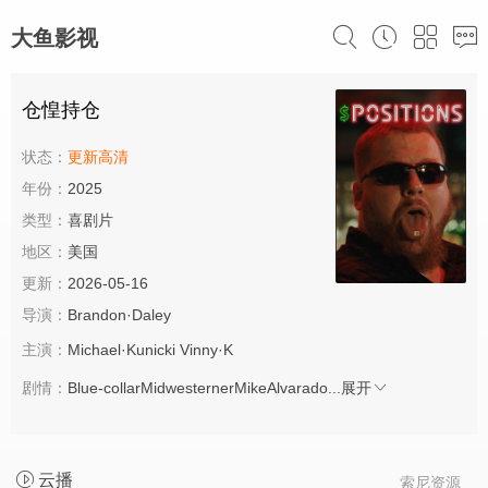
大鱼影视
仓惶持仓
状态：
更新高清
年份：
2025
类型：
喜剧片
地区：
美国
更新：
2026-05-16
导演：
Brandon·Daley
主演：
Michael·Kunicki Vinny·K
剧情：
Blue-collarMidwesternerMikeAlvarado...
展开
云播
索尼资源