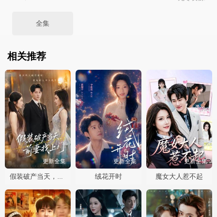
全集
相关推荐
更新全集
更新全集
更新全集
绒花开时
魔女大人惹不起
假装破产当天，前妻找上门