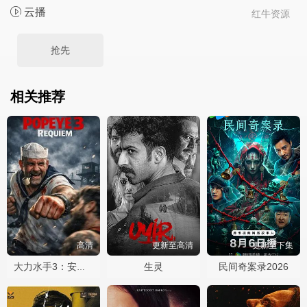
云播
红牛资源
抢先
相关推荐
高清
更新至高清
更新至下集
生灵
民间奇案录2026
大力水手3：安魂曲