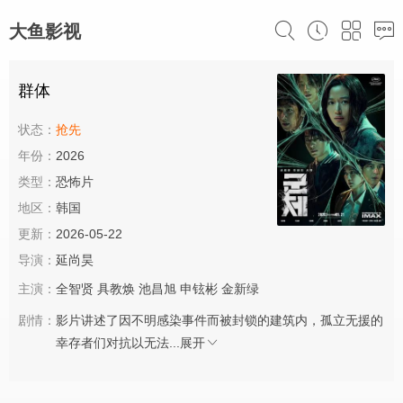
大鱼影视
群体
状态：
抢先
年份：
2026
类型：
恐怖片
地区：
韩国
更新：
2026-05-22
导演：
延尚昊
主演：
全智贤
具教焕
池昌旭
申铉彬
金新绿
剧情：
影片讲述了因不明感染事件而被封锁的建筑内，孤立无援的
幸存者们对抗以无法...
展开