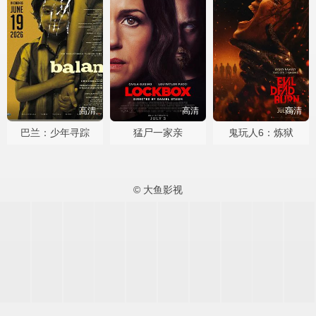
高清
高清
高清
巴兰：少年寻踪
猛尸一家亲
鬼玩人6：炼狱
© 大鱼影视