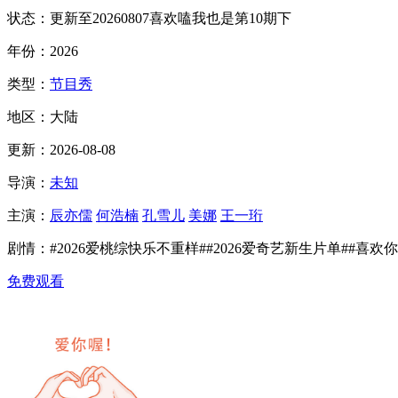
状态：
更新至20260807喜欢嗑我也是第10期下
年份：
2026
类型：
节目秀
地区：
大陆
更新：
2026-08-08
导演：
未知
主演：
辰亦儒
何浩楠
孔雪儿
美娜
王一珩
剧情：
#2026爱桃综快乐不重样##2026爱奇艺新生片单##喜欢你我
免费观看