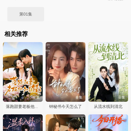
第01集
相关推荐
全集
全集
全集
钟秘书今天怎么了
从流水线到清北
落跑甜妻老板他知道错了