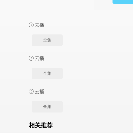
云播
全集
云播
全集
云播
全集
相关推荐