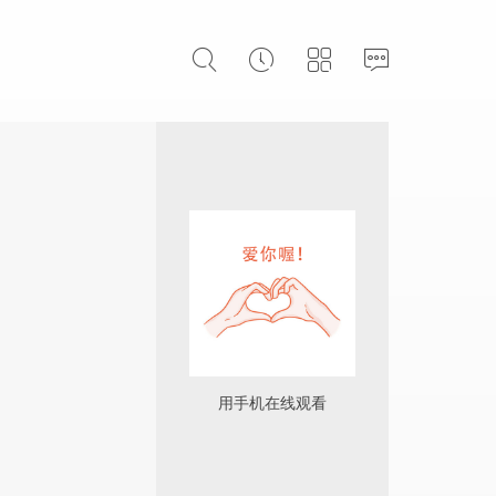
用手机在线观看