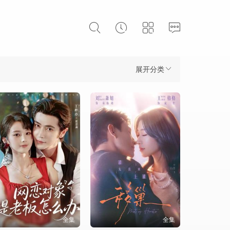
展开分类
全集
全集