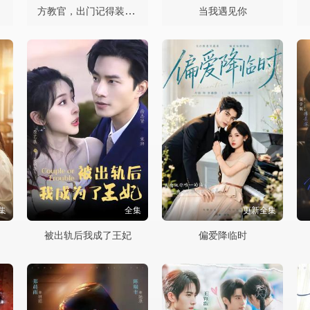
生
方教官，出门记得装不熟
当我遇见你
集
全集
更新全集
被出轨后我成了王妃
偏爱降临时