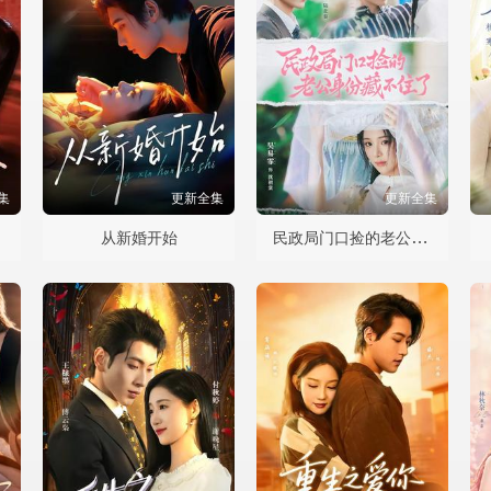
集
更新全集
更新全集
民政局门口捡的老公身份藏不住了
从新婚开始