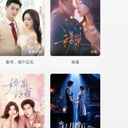
更新全集
全集
秦爷，领个证先
移巢