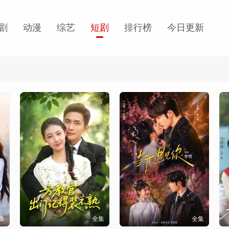
剧
动漫
综艺
短剧
排行榜
今日更新
集
全集
全集