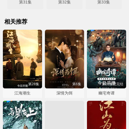
第31集
第32集
第33集
相关推荐
第28集
第6集
第21集已完结
江海潮生
深情为饵
幽宅奇谭