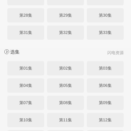
第28集
第29集
第30集
第31集
第32集
第33集
选集
闪电资源
第01集
第02集
第03集
第04集
第05集
第06集
第07集
第08集
第09集
第10集
第11集
第12集