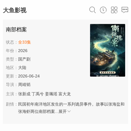
大鱼影视
南部档案
状态：
全33集
年份：
2026
类型：
国产剧
地区：
大陆
更新：
2026-06-24
导演：
周靖韬
主演：
张新成
丁禹兮
姜珮瑶
富大龙
剧情：
民国初年南洋地区发生的一系列诡异事件。故事以张海盐和
张海虾两位南部档案...
展开