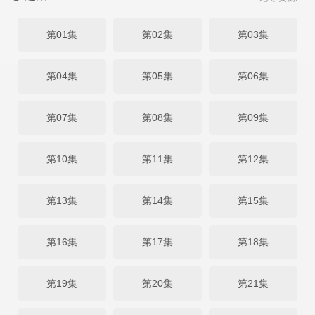
第01集
第02集
第03集
第04集
第05集
第06集
第07集
第08集
第09集
第10集
第11集
第12集
第13集
第14集
第15集
第16集
第17集
第18集
第19集
第20集
第21集