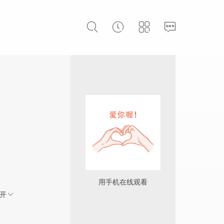
用手机在线观看
开