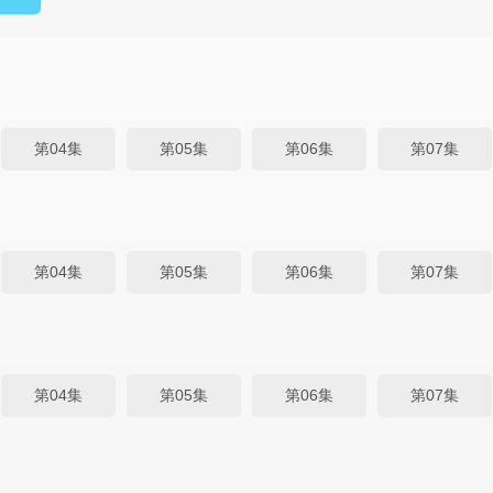
第04集
第05集
第06集
第07集
第04集
第05集
第06集
第07集
第04集
第05集
第06集
第07集