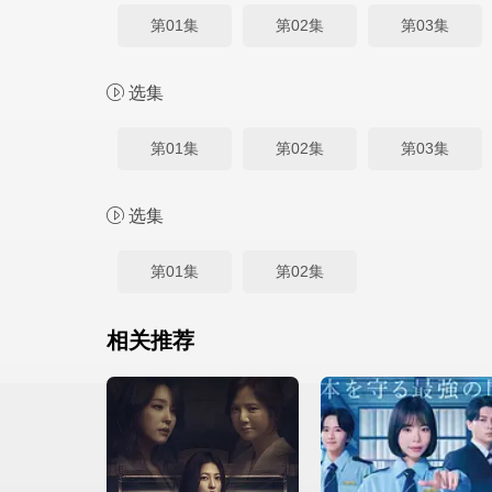
第01集
第02集
第03集
选集
第01集
第02集
第03集
选集
第01集
第02集
相关推荐