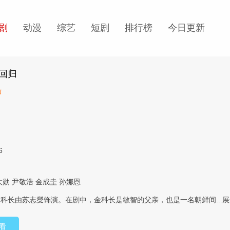
剧
动漫
综艺
短剧
排行榜
今日更新
回归
结
6
大勋
尹敬浩
金成圭
孙娜恩
科长由苏志燮饰演。在剧中，金科长是敏智的父亲，也是一名朝鲜间...
展
看