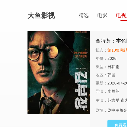
大鱼影视
精选
电影
电视
金特务：本色
状态：
第10集完
年份：
2026
类型：
日韩剧
地区：
韩国
更新：
2026-07-2
导演：
李胜英
主演：
苏志燮
崔
剧情：
剧中主角金
免费观