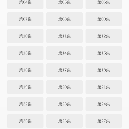
第04集
第05集
第06集
第07集
第08集
第09集
第10集
第11集
第12集
第13集
第14集
第15集
第16集
第17集
第18集
第19集
第20集
第21集
第22集
第23集
第24集
第25集
第26集
第27集