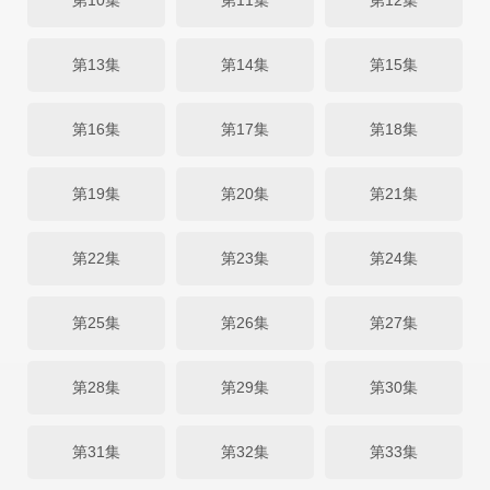
第10集
第11集
第12集
第13集
第14集
第15集
第16集
第17集
第18集
第19集
第20集
第21集
第22集
第23集
第24集
第25集
第26集
第27集
第28集
第29集
第30集
第31集
第32集
第33集