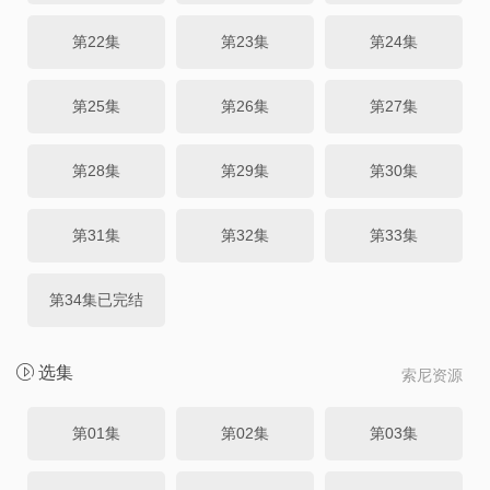
第22集
第23集
第24集
第25集
第26集
第27集
第28集
第29集
第30集
第31集
第32集
第33集
第34集已完结
选集
索尼资源
第01集
第02集
第03集