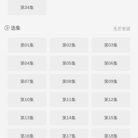
第34集
选集
无尽资源
第01集
第02集
第03集
第04集
第05集
第06集
第07集
第08集
第09集
第10集
第11集
第12集
第13集
第14集
第15集
第16集
第17集
第18集