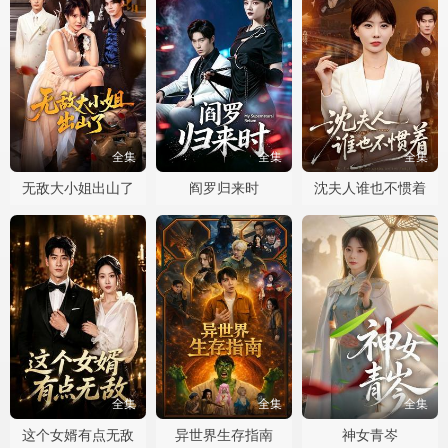
全集
全集
全集
无敌大小姐出山了
阎罗归来时
沈夫人谁也不惯着
全集
全集
全集
这个女婿有点无敌
异世界生存指南
神女青岑