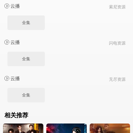
云播
索尼资源
全集
云播
闪电资源
全集
云播
无尽资源
全集
相关推荐