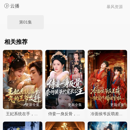
云播
暴风资源
第01集
相关推荐
更新全集
更新全集
更新全集
王妃系统在手，气的王爷发抖
侍妾一身反骨，奈何侯爷只宠长公主
冷面侯爷反萌差，独宠作精继室啦