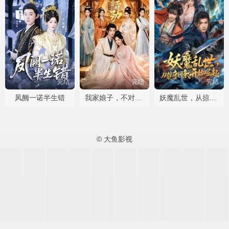
完结
完结
完结
凤阙一诺半生错
我家娘子，不对劲第四季
妖魔乱世，从掠夺词条开始崛起
© 大鱼影视