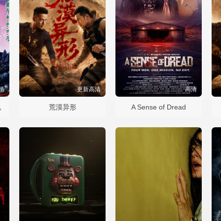
清
更新高清
高清
说
荒漠异形
A Sense of Dread