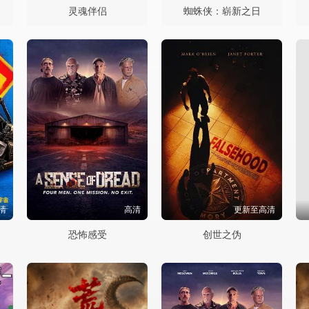
灵魂伴侣
蜘蛛侠：崭新之日
清
高清
更新至高清
恐怖感受
创世之伪