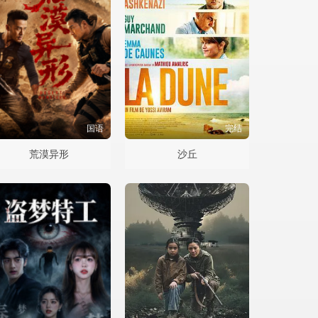
国语
完结
荒漠异形
沙丘