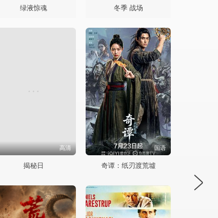
绿液惊魂
冬季 战场
高清
国语
揭秘日
奇谭：纸刃渡荒墟