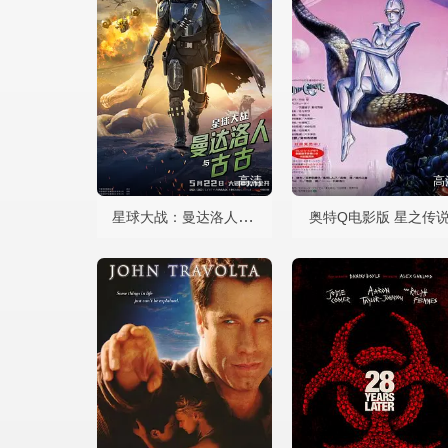
高清
高
星球大战：曼达洛人与古古
奥特Q电影版 星之传