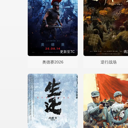
更新至TC
高
奥德赛2026
逆行战场