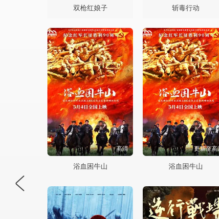
双枪红娘子
斩毒行动
高清
更新至高
浴血困牛山
浴血困牛山