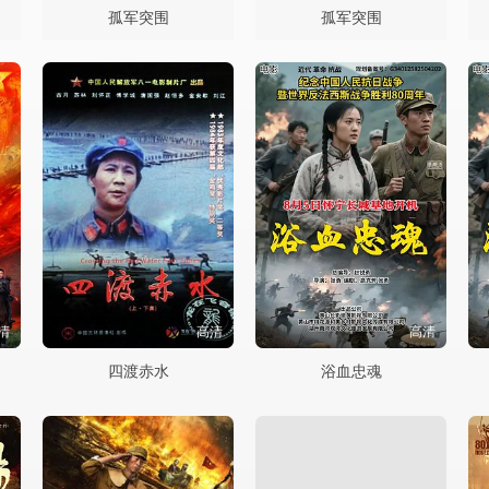
孤军突围
孤军突围
清
高清
高清
四渡赤水
浴血忠魂