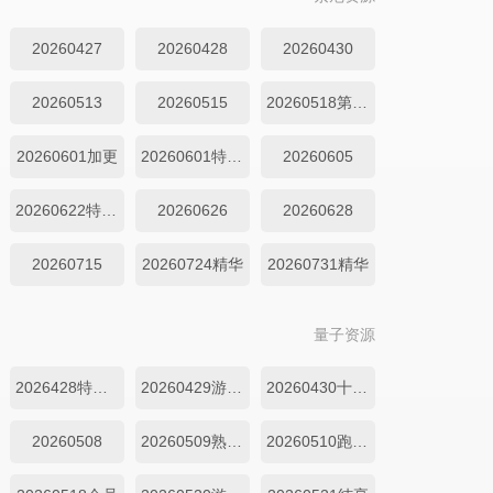
20260427
20260428
20260430
20260513
20260515
20260518第04期加更
20260601加更
20260601特别加更
20260605
20260622特别加更
20260626
20260628
20260715
20260724精华
20260731精华
量子资源
2026428特别加更
20260429游戏纯享
20260430十亿吨跑男的料
20260508
20260509熟人局
20260510跑男档案