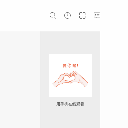
用手机在线观看