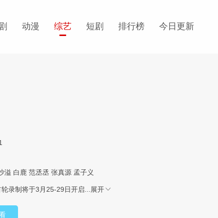
剧
动漫
综艺
短剧
排行榜
今日更新
1
沙溢
白鹿
范丞丞
张真源
孟子义
轮录制将于3月25-29日开启...
展开
看