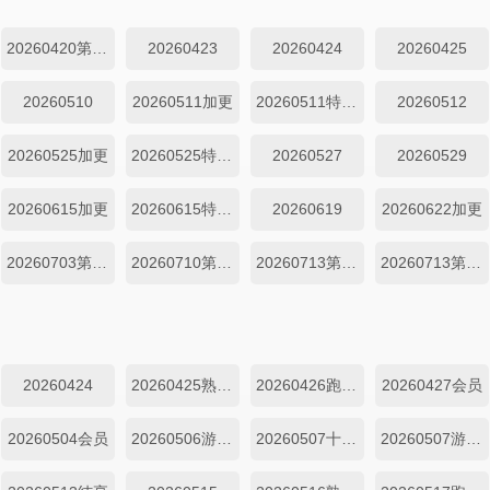
20260420第02期
20260423
20260424
20260425
20260510
20260511加更
20260511特别加更
20260512
20260525加更
20260525特别加更
20260527
20260529
20260615加更
20260615特别加更
20260619
20260622加更
20260703第11期
20260710第12期
20260713第12期加更
20260713第12期特别加更
20260424
20260425熟人局
20260426跑男档案
20260427会员
20260504会员
20260506游戏特辑
20260507十亿吨跑男的料
20260507游戏纯享