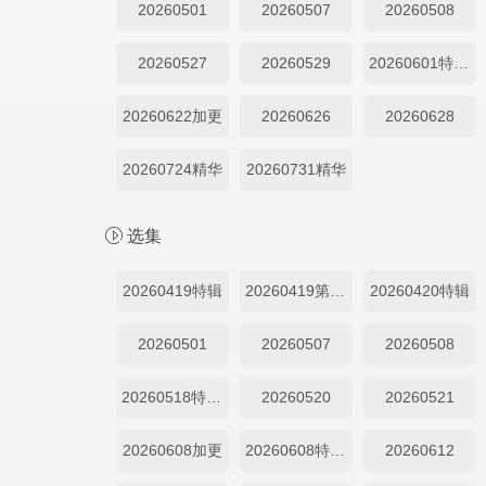
20260501
20260507
20260508
20260527
20260529
20260601特别加更
20260622加更
20260626
20260628
20260724精华
20260731精华
选集
20260419特辑
20260419第01期
20260420特辑
20260501
20260507
20260508
20260518特别第04期加更
20260520
20260521
20260608加更
20260608特别加更
20260612