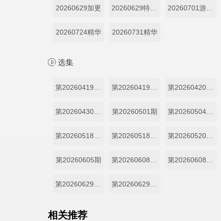
20260629加更
20260629特别加更
20260701游戏特辑
20260724精华
20260731精华
选集
第20260419期精编特辑
第20260419期十亿吨跑男的料
第20260420期精编特辑
第20260430期十亿吨跑男的料
第20260501期
第20260504期加更
第20260518期加更
第20260518期特别加更
第20260520期十亿吨跑男的料
第20260605期
第20260608期加更
第20260608期特别加更
第20260629期加更
第20260629期特别加更
相关推荐