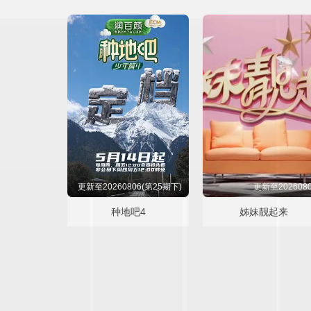
更新至20260806(第25期下)
更新至202608
种地吧4
姊妹靓起来