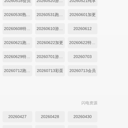
20260518会员
20260520游戏特辑
20260521纯享
20260530熟人局
20260531跑男档案
20260601加更
20260608特别加更
20260610游戏特辑
20260612
20260621跑男档案
20260622加更
20260622特别加更
20260629特别加更
20260701游戏特辑
20260703
20260712跑男档案
20260713彩蛋
20260713会员
闪电资源
20260427
20260428
20260430