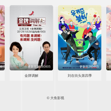
05
更新至20260805
更新至260805
金牌调解
刘在街头第四季
© 大鱼影视