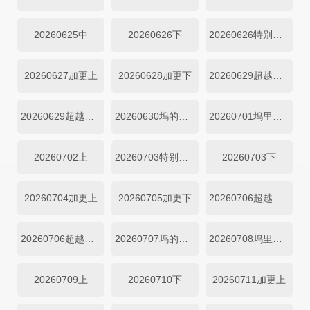
20260625中
20260626下
20260626特别加更
20260627加更上
20260628加更下
20260629超越目标坞民上
20260629超越目标坞民下
20260630坞的心头好
20260701坞里陪你看
20260702上
20260703特别加更
20260703下
20260704加更上
20260705加更下
20260706超越目标坞民上
20260706超越目标坞民下
20260707坞的心头好
20260708坞里陪你看
20260709上
20260710下
20260711加更上