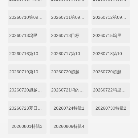
20260710第09期下
20260711第09期加更上
20260712第09期加更下
20260713坞民第09期下
20260713目标坞民第09期上
20260715坞里陪你看
20260716第10期上
20260717第10期下
20260718第10期加更上
20260719第10期加更下
20260720超越目标坞民第10期中
20260720超越目标坞民第10期下
20260720超越目标坞民第10期上
20260721坞的心头好第10期
20260722坞里陪你看
20260723夏日清凉特辑
20260724特辑1
20260730特辑2
20260801特辑3
20260806特辑4