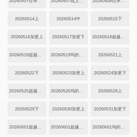
20260507往季回顾
20260507线上集结篇
20260508往季回顾
20260514上
20260514中
20260515下
20260516加更上
20260517加更下
20260518超越目标坞民上
20260518超越目标坞民下
20260519坞的心头好
20260521上
20260522下
20260523加更上
20260524加更下
20260525超越目标坞民
20260526坞的心头好
20260528上
20260529下
20260530加更上
20260531加更下
20260601超越目标坞民上
20260601超越目标坞民下
20260601坞的心头好