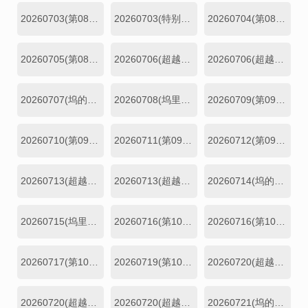
20260703(第08期下)
20260703(特别加更)
20260704(第08期加更上)
20260705(第08期加更下)
20260706(超越目标坞民第08期上)
20260706(超越目标坞民第08期下)
20260707(坞的心头好第08期)
20260708(坞里陪你看)
20260709(第09期上)
20260710(第09期下)
20260711(第09期加更上)
20260712(第09期加更下)
20260713(超越目标坞民第09期上)
20260713(超越目标坞民第09期下)
20260714(坞的心头好第09期)
20260715(坞里陪你看)
20260716(第10期上)
20260716(第10期中)
20260717(第10期下)
20260719(第10期加更下)
20260720(超越目标坞民第10期上)
20260720(超越目标坞民第10期中)
20260720(超越目标坞民第10期下)
20260721(坞的心头好第10期)