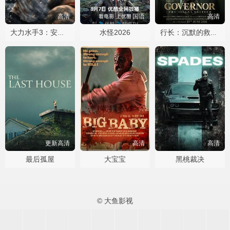
高清
国语
高清
水怪2026
大力水手3：安魂曲
行长：沉默的救世主
更新高清
高清
高清
最后孤屋
大宝宝
黑桃裁决
© 大鱼影视