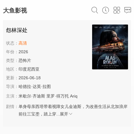
大鱼影视
怨林深处
状态：
高清
年份：
2026
类型：
恐怖片
地区：
印度尼西亚
更新：
2026-06-18
导演：
哈德拉·达英·拉图
主演：
米歇尔·齐迪斯
里罗·得万托
Ariq
剧情：
单身母亲西塔带着视障女儿金迪斯，为改善生活从北加浪岸
前往三宝垄，踏上穿...
展开