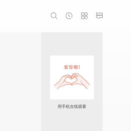
用手机在线观看