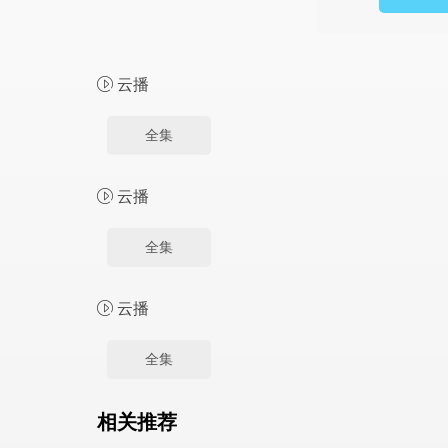
云播
全集
云播
全集
云播
全集
相关推荐