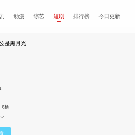
剧
动漫
综艺
短剧
排行榜
今日更新
公是黑月光
1
童飞杨
看