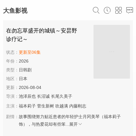
大鱼影视
在勿忘草盛开的城镇～安昙野
诊疗记～
状态：
更新至06集
年份：
2026
类型：
日韩剧
地区：
日本
更新：
2026-08-04
导演：
池泽辰也
长沼诚
长尾久美子
主演：
福本莉子
菅生新树
吹越满
内藤刚志
剧情：
故事围绕努力贴近患者的年轻护士月冈美琴（福本莉子
饰），与热爱花却有些笨...
展开