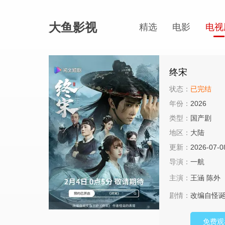
大鱼影视
精选
电影
电视
终宋
状态：
已完结
年份：
2026
类型：
国产剧
地区：
大陆
更新：
2026-07-0
导演：
一航
主演：
王涵
陈外
剧情：
改编自怪诞
免费观