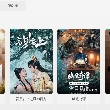
第04集
结
更新至第6集
更新至第15集
吾凰在上之凤御四方
幽宅奇谭