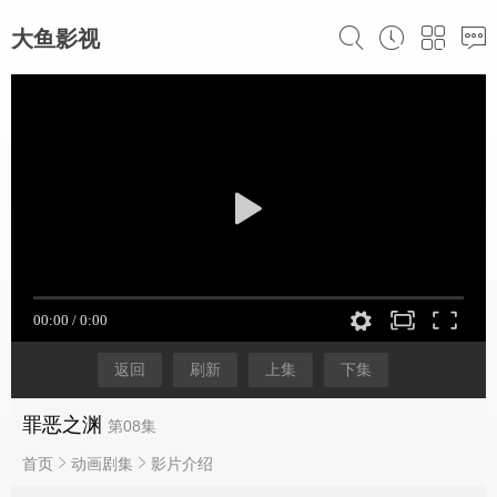
大鱼影视
返回
刷新
上集
下集
罪恶之渊
第08集
首页
动画剧集
影片介绍