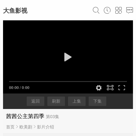
大鱼影视
返回
刷新
上集
下集
茜茜公主第四季
第03集
首页
欧美剧
影片介绍