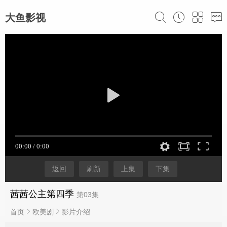
大鱼影视
返回
刷新
上集
下集
茜茜公主第四季
第03集
首页
欧美剧
影片介绍