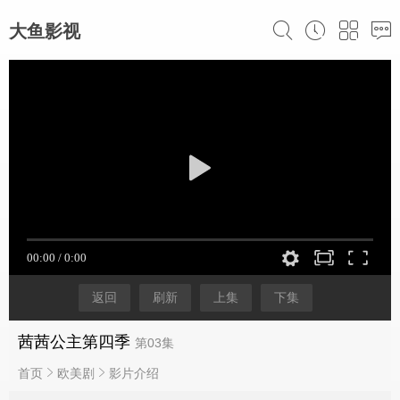
大鱼影视
返回
刷新
上集
下集
茜茜公主第四季
第03集
首页
欧美剧
影片介绍