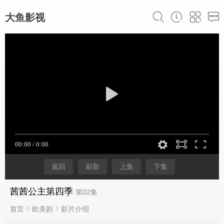
大鱼影视
返回
刷新
上集
下集
茜茜公主第四季
第02集
首页
欧美剧
影片介绍