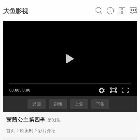
大鱼影视
返回
刷新
上集
下集
茜茜公主第四季
第01集
首页
欧美剧
影片介绍