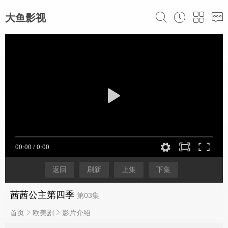
大鱼影视
返回
刷新
上集
下集
茜茜公主第四季
第03集
首页
欧美剧
影片介绍