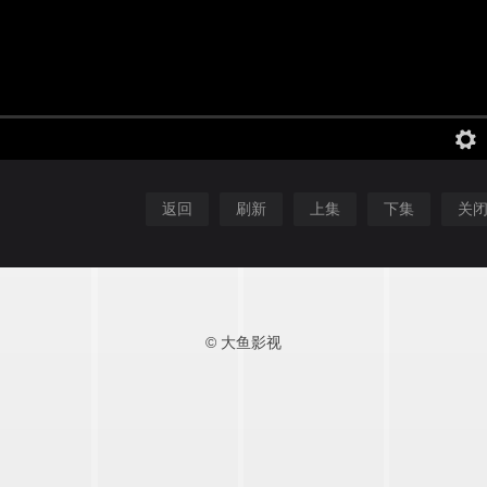
返回
刷新
上集
下集
关
© 大鱼影视