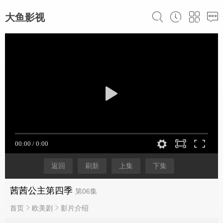
大鱼影视
返回
刷新
上集
下集
茜茜公主第四季
第06集
首页
欧美剧
影片介绍