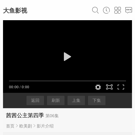
大鱼影视
返回
刷新
上集
下集
茜茜公主第四季
第06集
首页
欧美剧
影片介绍