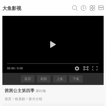
大鱼影视
返回
刷新
上集
下集
茜茜公主第四季
第02集
首页
欧美剧
影片介绍